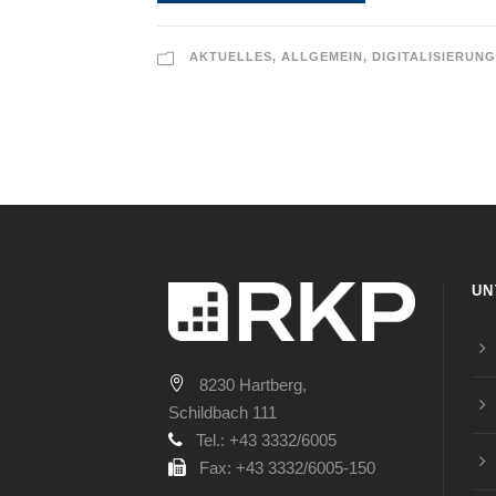
AKTUELLES
,
ALLGEMEIN
,
DIGITALISIERUNG
UN
8230 Hartberg,
Schildbach 111
Tel.: +43 3332/6005
Fax: +43 3332/6005-150