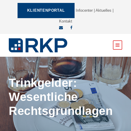
KLIENTENPORTAL
Infocenter
|
Aktuelles
|
Kontakt
Trinkgelder:
Wesentliche
Rechtsgrundlagen