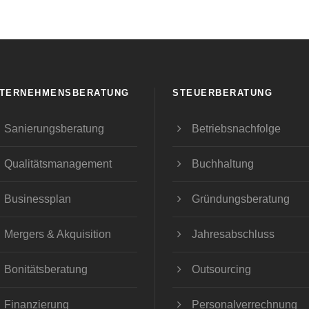
TERNEHMENSBERATUNG
STEUERBERATUNG
Sanierungsberatung
Betriebsnachfolge
Qualitätsmanagement
Buchhaltung
Businessplan
Gründungsberatung
Mergers & Akquisition
Jahresabschluss
Bonitätsberatung
Outsourcing
Finanzierung
Personalverrechnung