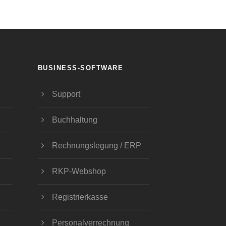
BUSINESS-SOFTWARE
Support
Buchhaltung
Rechnungslegung / ERP
RKP-Webshop
Registrierkasse
Personalverrechnung