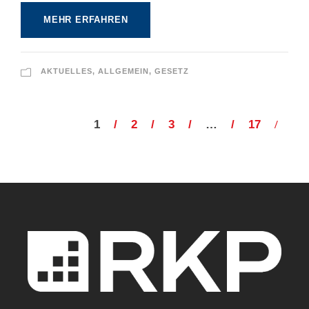
MEHR ERFAHREN
AKTUELLES
,
ALLGEMEIN
,
GESETZ
1
2
3
…
17