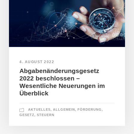
4. AUGUST 2022
Abgabenänderungsgesetz
2022 beschlossen –
Wesentliche Neuerungen im
Überblick
AKTUELLES
,
ALLGEMEIN
,
FÖRDERUNG
,
GESETZ
,
STEUERN