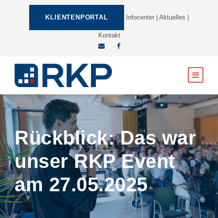
KLIENTENPORTAL
Infocenter
|
Aktuelles
|
Kontakt
Rückblick: Das war
unser RKP Event
am 27.05.2025