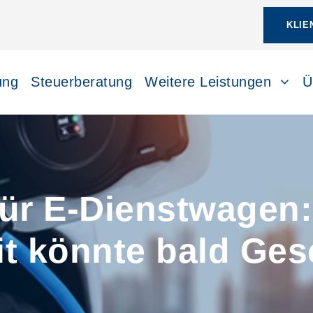
KLIE
ung
Steuerberatung
Weitere Leistungen
Ü
ür E-Dienstwagen:
it könnte bald Ges