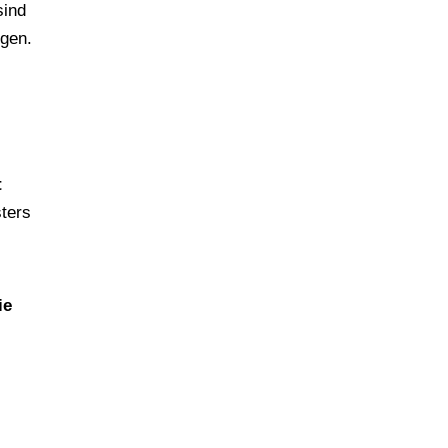
sind
gen.
t
sters
ie