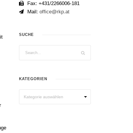
Fax: +431/2266006-181
Mail:
office@rkp.at
SUCHE
it
KATEGORIEN
r
uge