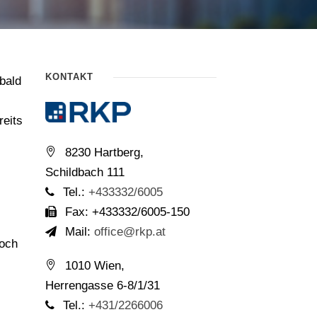
KONTAKT
bald
reits
8230 Hartberg,
Schildbach 111
Tel.:
+433332/6005
Fax: +433332/6005-150
Mail:
office@rkp.at
doch
1010 Wien,
Herrengasse 6-8/1/31
Tel.:
+431/2266006