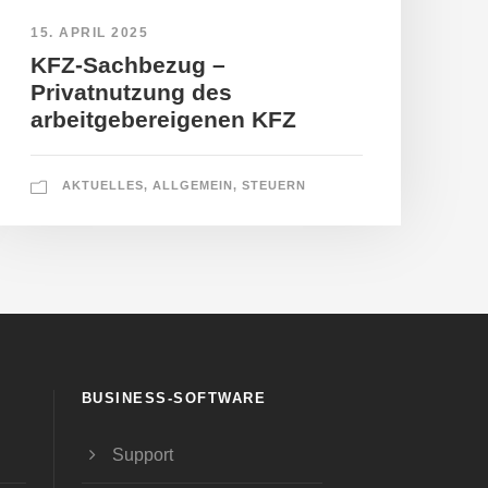
15. APRIL 2025
KFZ-Sachbezug –
Privatnutzung des
arbeitgebereigenen KFZ
AKTUELLES
,
ALLGEMEIN
,
STEUERN
BUSINESS-SOFTWARE
Support