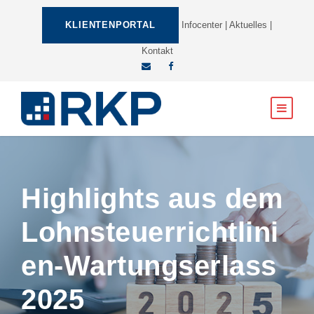
KLIENTENPORTAL
Infocenter
|
Aktuelles
|
Kontakt
Highlights aus dem
Lohnsteuerrichtlini
en-Wartungserlass
2025