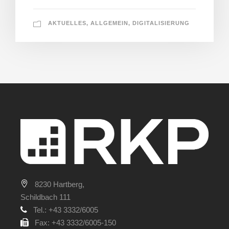
AKTUELLES
,
ALLGEMEIN
,
DIGITALISIERUNG
8230 Hartberg,
Schildbach 111
Tel.: +43 3332/6005
Fax: +43 3332/6005-150