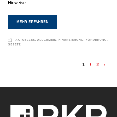
Hinweise....
MEHR ERFAHREN
AKTUELLES
,
ALLGEMEIN
,
FINANZIERUNG
,
FÖRDERUNG
,
GESETZ
1
2