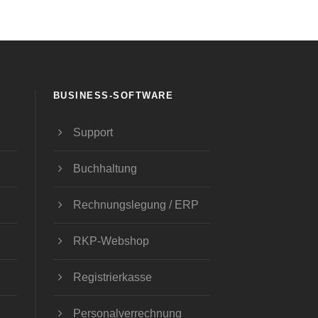
BUSINESS-SOFTWARE
Support
Buchhaltung
Rechnungslegung / ERP
RKP-Webshop
Registrierkasse
Personalverrechnung