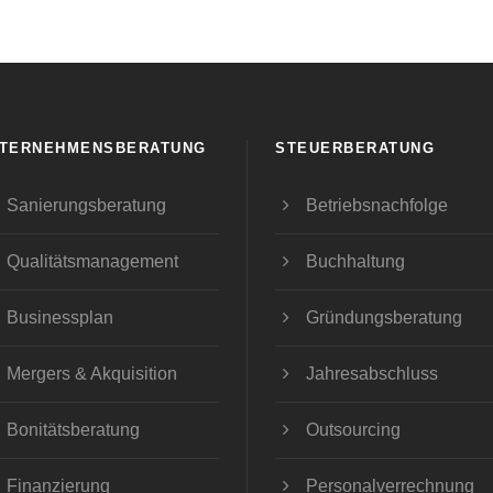
TERNEHMENSBERATUNG
STEUERBERATUNG
Sanierungsberatung
Betriebsnachfolge
Qualitätsmanagement
Buchhaltung
Businessplan
Gründungsberatung
Mergers & Akquisition
Jahresabschluss
Bonitätsberatung
Outsourcing
Finanzierung
Personalverrechnung