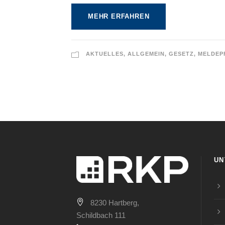
MEHR ERFAHREN
AKTUELLES
,
ALLGEMEIN
,
GESETZ
,
MELDEP
UN
8230 Hartberg,
Schildbach 111