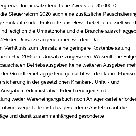
rgrenze für umsatzsteuerliche Zweck auf 35.000 €
 die Steuerreform 2020 auch eine zusätzliche Pauschalierun
e Einkünfte oder Einkünfte aus Gewerbebetrieb erzielt werd
ind lediglich die Umsatzhöhe und die Branche ausschlagge
t 45% der Umsätze angenommen werden. Da
im Verhältnis zum Umsatz eine geringere Kostenbelastung
aben i.H.v. 20% der Umsätze vorgesehen. Wesentliche Folg
 pauschalen Betriebsausgaben keine weiteren Ausgaben meh
r der Grundfreibetrag geltend gemacht werden kann. Ebenso
ersicherung in der gesetzlichen Kranken-, Unfall- und
Ausgaben. Administrative Erleichterungen sind
tlung weder Wareneingangsbuch noch Anlagenkartei erforder
twurf weggefallen ist das gesonderte Abstellen auf die
iträge und damit zusammenhängend gesonderte