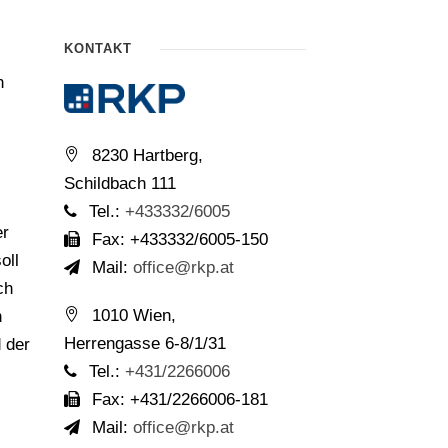
KONTAKT
n
8230 Hartberg,
Schildbach 111
Tel.:
+433332/6005
er
Fax: +433332/6005-150
oll
Mail:
office@rkp.at
ch
1010 Wien,
n
Herrengasse 6-8/1/31
 der
Tel.:
+431/2266006
Fax: +431/2266006-181
Mail:
office@rkp.at