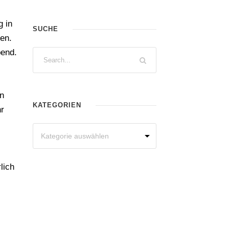
g in
SUCHE
en.
bend.
en
KATEGORIEN
r
lich