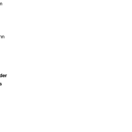
em
nn
der
s