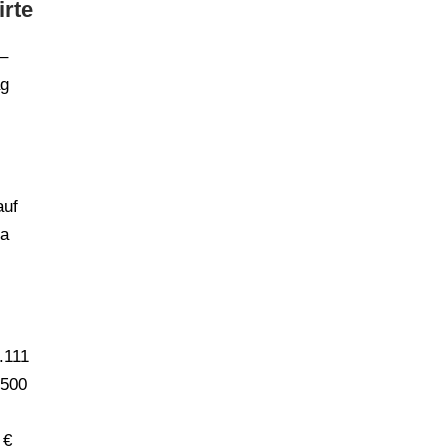
rte
 –
ag
auf
da
.111
.500
 €