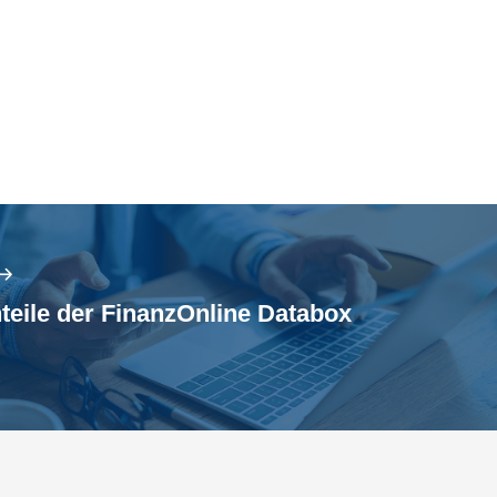
teile der FinanzOnline Databox