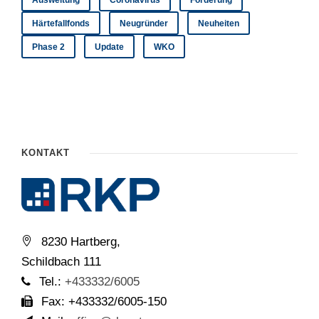
Ausweitung
Coronavirus
Förderung
Härtefallfonds
Neugründer
Neuheiten
Phase 2
Update
WKO
KONTAKT
8230 Hartberg,
Schildbach 111
Tel.:
+433332/6005
Fax: +433332/6005-150