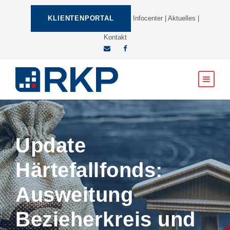
KLIENTENPORTAL
Infocenter
|
Aktuelles
|
Kontakt
Update
Härtefallfonds:
Ausweitung
Bezieherkreis und