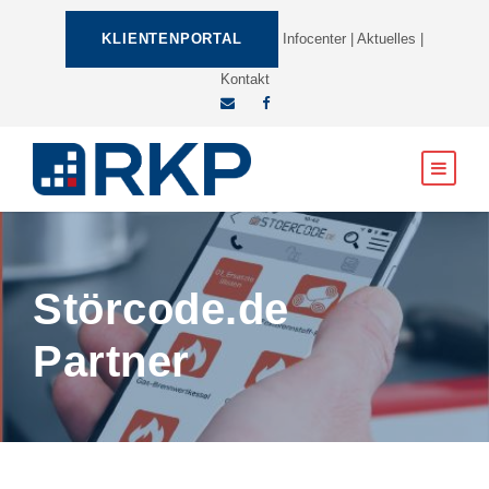
KLIENTENPORTAL
Infocenter
|
Aktuelles
|
Kontakt
Störcode.de
Partner