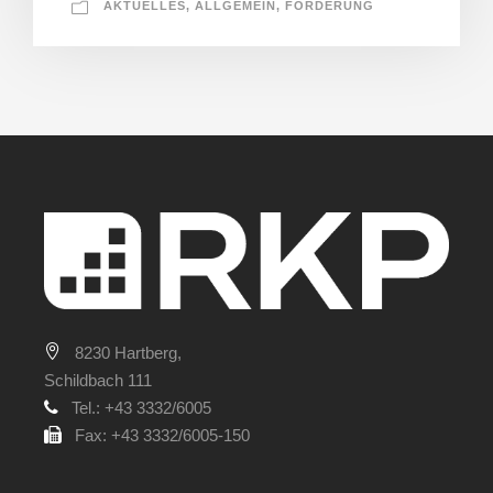
AKTUELLES
,
ALLGEMEIN
,
FÖRDERUNG
8230 Hartberg,
Schildbach 111
Tel.: +43 3332/6005
Fax: +43 3332/6005-150