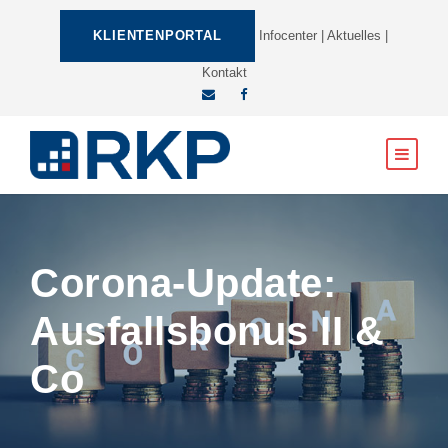
KLIENTENPORTAL
Infocenter
|
Aktuelles
|
Kontakt
Corona-Update:
Ausfallsbonus II &
Co