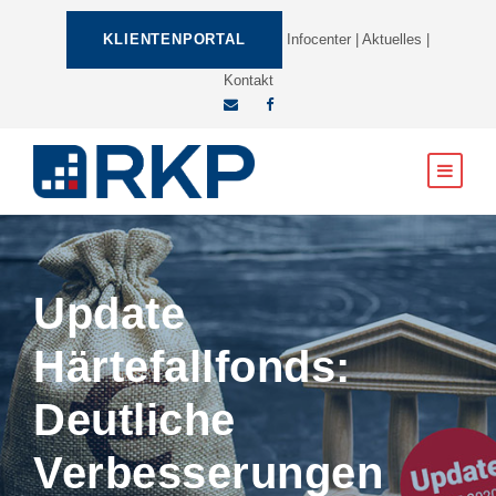
KLIENTENPORTAL
Infocenter
|
Aktuelles
|
Kontakt
Update
Härtefallfonds:
Deutliche
Verbesserungen