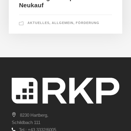
Neukauf
AKTUELLES
,
ALLGEMEIN
,
FÖRDERUNG
8230 Hartberg,
Schildbach 111
Tel.: +43 3332/6005