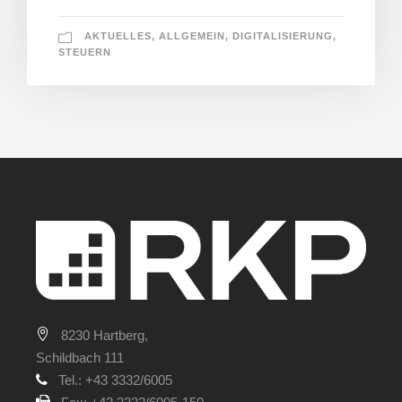
AKTUELLES
,
ALLGEMEIN
,
DIGITALISIERUNG
,
STEUERN
8230 Hartberg,
Schildbach 111
Tel.: +43 3332/6005