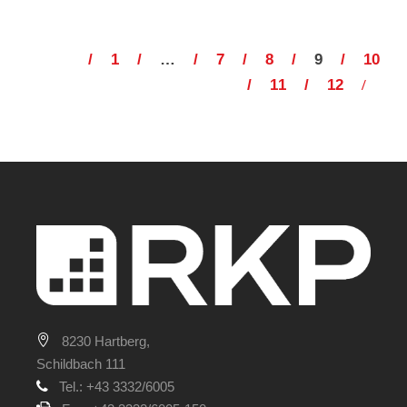
1
…
7
8
9
10
11
12
8230 Hartberg,
Schildbach 111
Tel.: +43 3332/6005