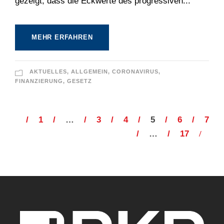
gezeigt, dass die Eckwerte des progressiven...
MEHR ERFAHREN
AKTUELLES
,
ALLGEMEIN
,
CORONAVIRUS
,
FINANZIERUNG
,
GESETZ
1
…
3
4
5
6
7
…
17