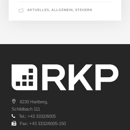
AKTUELLES
,
ALLGEMEIN
,
STEUERN
8230 Hartberg,
Schildbach 111
Tel.: +43 3332/6005
Fax: +43 3332/6005-150